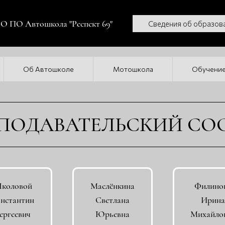
 ПО Автошкола "Респект 69"
Сведения об образов
Об Автошколе
Мотошкола
Обучени
ПОДАВАТЕЛЬСКИЙ СО
коловой
Маслёнкина
Филино
нстантин
Светлана
Ирина
ергеевич
Юрьевна
Михайло