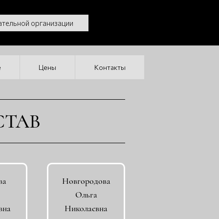
ательной организации
е
Цены
Контакты
СТАВ
ва
Новгородова
Ольга
вна
Николаевна