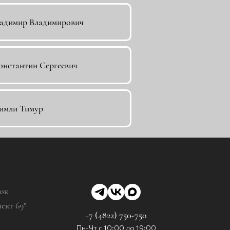
ладимир Владимирович
нстантин Сергеевич
имли Тимур
ок
кт 69"
+7 (4822) 750-750
Пн-Чт с 10:00 до 19:00