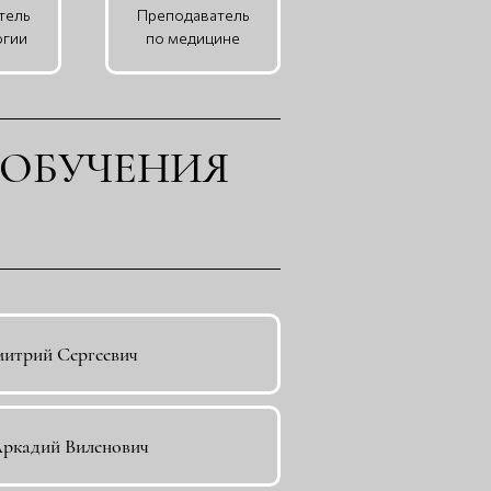
тель
Преподаватель
огии
по медицине
 ОБУЧЕНИЯ
митрий Сергеевич
Аркадий Виленович