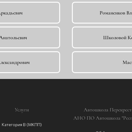
Аркадьевич
Романенков В
Анатольевич
Школовой Ко
лександрович
Мас
Услуги
Автошкола Перекрест
АНО ПО Автошкола "Респе
Категория В (МКПП)